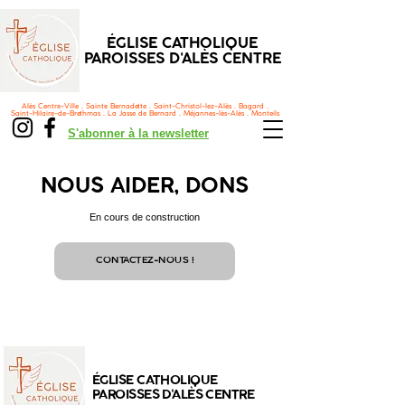
ÉGLISE CATHOLIQUE
PAROISSES D'ALÈS CENTRE
Alès Centre-Ville . Sainte Bernadette . Saint-Christol-lez-Alès . Bagard .
Saint-Hilaire-de-Brethmas . La Jasse de Bernard . Méjannes-lès-Alès . Monteils
S'abonner à la newsletter
NOUS AIDER, DONS
En cours de construction
CONTACTEZ-NOUS !
ÉGLISE CATHOLIQUE
PAROISSES D'ALÈS CENTRE