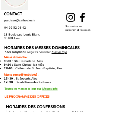
CONTACT
paroisse@cathoales.fr
Nous suivre sur
04 66 52 08 42
Instagram et Facebook
13 Boulevard Louis Blanc
30100 Alès
HORAIRES DES
MESSES DOMINICALES
hors exceptions
, toujours consulter
Messes.Info
Messe dimanche :
9h30
: Ste Bernadette, Alès
9h30
: Saint-Christol-lez-Alès
11h00
: Cathédrale St Jean-Baptiste, Alès
Messe samedi (anticipée) :
17h30
: St Joseph, Alès
17h30
: Saint-Hilaire-de-Brethmas​
Toutes les messes à jour sur
Messes.Info
LE PROGRAMME DES OFFICES
HORAIRES DES CONFESSIONS
À St Joseph, Alès : chaque
jeudi
à 17h45, et
samedi
à 9h30
À Ste Bernadette, Alès : chaque
vendredi
à
16h
En savoir plus sur les confessions