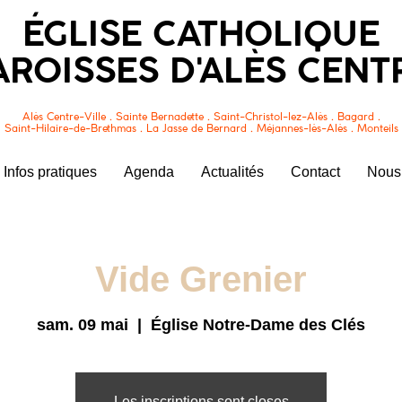
ÉGLISE CATHOLIQUE
AROISSES D'ALÈS CENT
Alès Centre-Ville . Sainte Bernadette . Saint-Christol-lez-Alès . Bagard .
Saint-Hilaire-de-Brethmas . La Jasse de Bernard . Méjannes-lès-Alès . Monteils
Infos pratiques
Agenda
Actualités
Contact
Nous 
Vide Grenier
sam. 09 mai
  |  
Église Notre-Dame des Clés
Les inscriptions sont closes