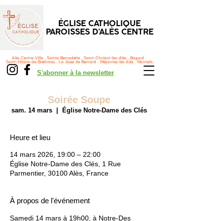
ÉGLISE CATHOLIQUE
PAROISSES D'ALÈS CENTRE
Alès Centre-Ville . Sainte Bernadette . Saint-Christol-lez-Alès . Bagard .
Saint-Hilaire-de-Brethmas . La Jasse de Bernard . Méjannes-lès-Alès . Monteils
S'abonner à la newsletter
Soirée Soupe
sam. 14 mars
  |  
Église Notre-Dame des Clés
Heure et lieu
14 mars 2026, 19:00 – 22:00
Église Notre-Dame des Clés, 1 Rue
Parmentier, 30100 Alès, France
À propos de l'événement
Samedi 14 mars à 19h00, à Notre-Des 