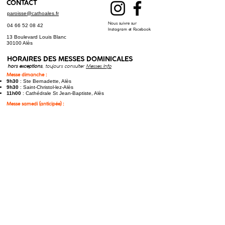
CONTACT
paroisse@cathoales.fr
Nous suivre sur
04 66 52 08 42
Instagram et Facebook
13 Boulevard Louis Blanc
30100 Alès
HORAIRES DES
MESSES DOMINICALES
hors exceptions
, toujours consulter
Messes.Info
Messe dimanche :
9h30
: Ste Bernadette, Alès
9h30
: Saint-Christol-lez-Alès
11h00
: Cathédrale St Jean-Baptiste, Alès
Messe samedi (anticipée) :
17h30
: St Joseph, Alès
17h30
: Saint-Hilaire-de-Brethmas​
Toutes les messes à jour sur
Messes.Info
LE PROGRAMME DES OFFICES
HORAIRES DES CONFESSIONS
À St Joseph, Alès : chaque
jeudi
à 17h45, et
samedi
à 9h30
À Ste Bernadette, Alès : chaque
vendredi
à
16h
En savoir plus sur les confessions
S'abonner à la newsletter :