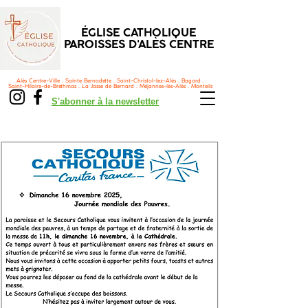
ÉGLISE CATHOLIQUE
PAROISSES D'ALÈS CENTRE
Alès Centre-Ville . Sainte Bernadette . Saint-Christol-lez-Alès . Bagard .
Saint-Hilaire-de-Brethmas . La Jasse de Bernard . Méjannes-lès-Alès . Monteils
S'abonner à la newsletter