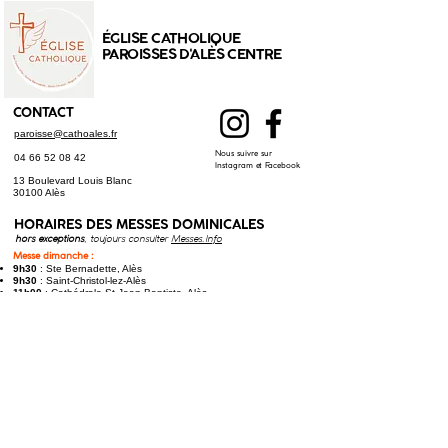
ÉGLISE CATHOLIQUE
PAROISSES D'ALÈS CENTRE
CONTACT
paroisse@cathoales.fr
Nous suivre sur
04 66 52 08 42
Instagram et Facebook
13 Boulevard Louis Blanc
30100 Alès
HORAIRES DES
MESSES DOMINICALES
hors exceptions
, toujours consulter
Messes.Info
Messe dimanche :
9h30
: Ste Bernadette, Alès
9h30
: Saint-Christol-lez-Alès
11h00
: Cathédrale St Jean-Baptiste, Alès
Messe samedi (anticipée) :
17h30
: St Joseph, Alès
17h30
: Saint-Hilaire-de-Brethmas​
Toutes les messes à jour sur
Messes.Info
LE PROGRAMME DES OFFICES
HORAIRES DES CONFESSIONS
À St Joseph, Alès : chaque
jeudi
à 17h45, et
samedi
à 9h30