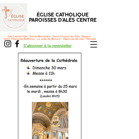
ÉGLISE CATHOLIQUE
PAROISSES D'ALÈS CENTRE
Alès Centre-Ville . Sainte Bernadette . Saint-Christol-lez-Alès . Bagard .
Saint-Hilaire-de-Brethmas . La Jasse de Bernard . Méjannes-lès-Alès . Monteils
S'abonner à la newsletter