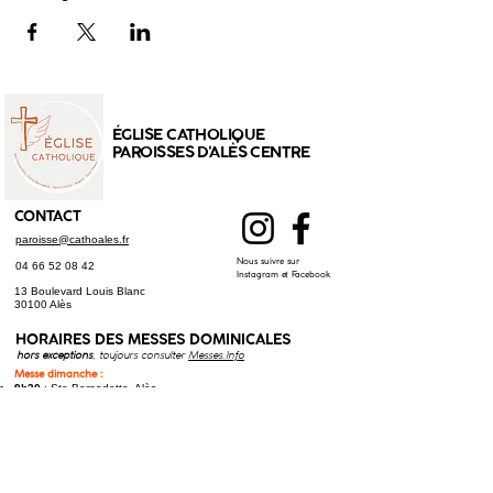
ÉGLISE CATHOLIQUE
PAROISSES D'ALÈS CENTRE
CONTACT
paroisse@cathoales.fr
Nous suivre sur
04 66 52 08 42
Instagram et Facebook
13 Boulevard Louis Blanc
30100 Alès
HORAIRES DES
MESSES DOMINICALES
hors exceptions
, toujours consulter
Messes.Info
Messe dimanche :
9h30
: Ste Bernadette, Alès
9h30
: Saint-Christol-lez-Alès
11h00
: Cathédrale St Jean-Baptiste, Alès
Messe samedi (anticipée) :
17h30
: St Joseph, Alès
17h30
: Saint-Hilaire-de-Brethmas​
Toutes les messes à jour sur
Messes.Info