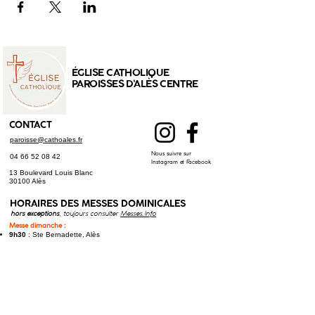
ÉGLISE CATHOLIQUE
PAROISSES D'ALÈS CENTRE
CONTACT
paroisse@cathoales.fr
Nous suivre sur
04 66 52 08 42
Instagram et Facebook
13 Boulevard Louis Blanc
30100 Alès
HORAIRES DES
MESSES DOMINICALES
hors exceptions
, toujours consulter
Messes.Info
Messe dimanche :
9h30
: Ste Bernadette, Alès
9h30
: Saint-Christol-lez-Alès
11h00
: Cathédrale St Jean-Baptiste, Alès
Messe samedi (anticipée) :
17h30
: St Joseph, Alès
17h30
: Saint-Hilaire-de-Brethmas​
Toutes les messes à jour sur
Messes.Info