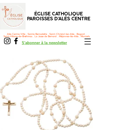
ÉGLISE CATHOLIQUE
PAROISSES D'ALÈS CENTRE
Alès Centre-Ville . Sainte Bernadette . Saint-Christol-lez-Alès . Bagard .
Saint-Hilaire-de-Brethmas . La Jasse de Bernard . Méjannes-lès-Alès . Monteils
S'abonner à la newsletter