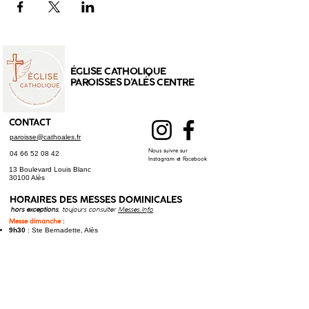
ÉGLISE CATHOLIQUE
PAROISSES D'ALÈS CENTRE
CONTACT
paroisse@cathoales.fr
Nous suivre sur
04 66 52 08 42
Instagram et Facebook
13 Boulevard Louis Blanc
30100 Alès
HORAIRES DES
MESSES DOMINICALES
hors exceptions
, toujours consulter
Messes.Info
Messe dimanche :
9h30
: Ste Bernadette, Alès
9h30
: Saint-Christol-lez-Alès
11h00
: Cathédrale St Jean-Baptiste, Alès
Messe samedi (anticipée) :
17h30
: St Joseph, Alès
17h30
: Saint-Hilaire-de-Brethmas​
Toutes les messes à jour sur
Messes.Info