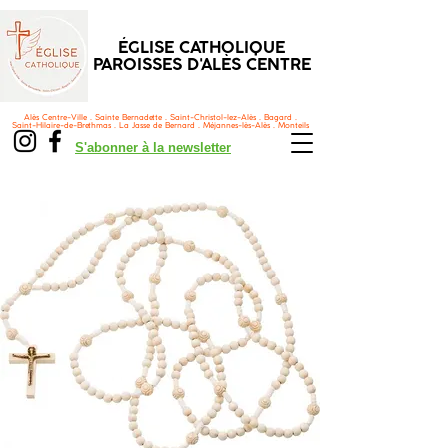
ÉGLISE CATHOLIQUE
PAROISSES D'ALÈS CENTRE
Alès Centre-Ville . Sainte Bernadette . Saint-Christol-lez-Alès . Bagard .
Saint-Hilaire-de-Brethmas . La Jasse de Bernard . Méjannes-lès-Alès . Monteils
S'abonner à la newsletter