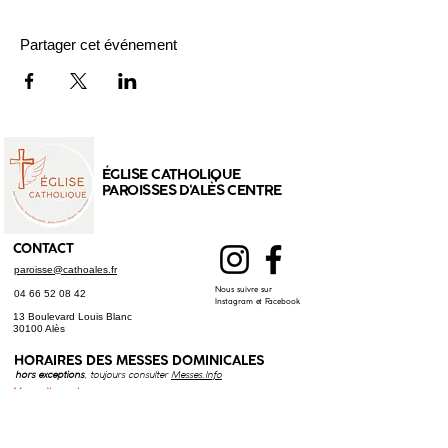
Partager cet événement
ÉGLISE CATHOLIQUE
PAROISSES D'ALÈS CENTRE
CONTACT
paroisse@cathoales.fr
Nous suivre sur
04 66 52 08 42
Instagram et Facebook
13 Boulevard Louis Blanc
30100 Alès
HORAIRES DES
MESSES DOMINICALES
hors exceptions
, toujours consulter
Messes.Info
Messe dimanche :
9h30
: Ste Bernadette, Alès
9h30
: Saint-Christol-lez-Alès
11h00
: Cathédrale St Jean-Baptiste, Alès