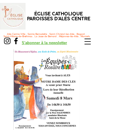
ÉGLISE CATHOLIQUE
PAROISSES D'ALÈS CENTRE
Alès Centre-Ville . Sainte Bernadette . Saint-Christol-lez-Alès . Bagard .
Saint-Hilaire-de-Brethmas . La Jasse de Bernard . Méjannes-lès-Alès . Monteils
S'abonner à la newsletter