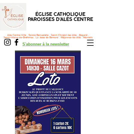
ÉGLISE CATHOLIQUE
PAROISSES D'ALÈS CENTRE
Alès Centre-Ville . Sainte Bernadette . Saint-Christol-lez-Alès . Bagard .
Saint-Hilaire-de-Brethmas . La Jasse de Bernard . Méjannes-lès-Alès . Monteils
S'abonner à la newsletter