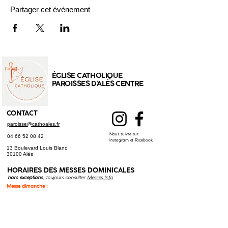
Partager cet événement
ÉGLISE CATHOLIQUE
PAROISSES D'ALÈS CENTRE
CONTACT
paroisse@cathoales.fr
Nous suivre sur
04 66 52 08 42
Instagram et Facebook
13 Boulevard Louis Blanc
30100 Alès
HORAIRES DES
MESSES DOMINICALES
hors exceptions
, toujours consulter
Messes.Info
Messe dimanche :
9h30
: Ste Bernadette, Alès
9h30
: Saint-Christol-lez-Alès
11h00
: Cathédrale St Jean-Baptiste, Alès
Messe samedi (anticipée) :
17h30
: St Joseph, Alès