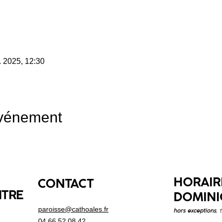
. 2025, 12:30
événement
HORAIR
CONTACT
NTRE
DOMINI
paroisse@cathoales.fr
hors exceptions
, 
04 66 52 08 42