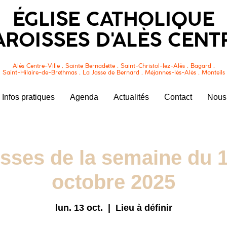
ÉGLISE CATHOLIQUE
AROISSES D'ALÈS CENT
Alès Centre-Ville . Sainte Bernadette . Saint-Christol-lez-Alès . Bagard .
Saint-Hilaire-de-Brethmas . La Jasse de Bernard . Méjannes-lès-Alès . Monteils
Infos pratiques
Agenda
Actualités
Contact
Nous 
sses de la semaine du 1
octobre 2025
lun. 13 oct.
  |  
Lieu à définir