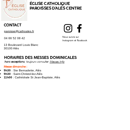
ÉGLISE CATHOLIQUE
PAROISSES D'ALÈS CENTRE
CONTACT
paroisse@cathoales.fr
Nous suivre sur
04 66 52 08 42
Instagram et Facebook
13 Boulevard Louis Blanc
30100 Alès
HORAIRES DES
MESSES DOMINICALES
hors exceptions
, toujours consulter
Messes.Info
Messe dimanche :
9h30
: Ste Bernadette, Alès
9h30
: Saint-Christol-lez-Alès
11h00
: Cathédrale St Jean-Baptiste, Alès
Messe samedi (anticipée) :
17h30
: St Joseph, Alès
17h30
: Saint-Hilaire-de-Brethmas​
Toutes les messes à jour sur
Messes.Info
LE PROGRAMME DES OFFICES
HORAIRES DES CONFESSIONS
À St Joseph, Alès : chaque
jeudi
à 17h45, et
samedi
à 9h30
À Ste Bernadette, Alès : chaque
vendredi
à
16h