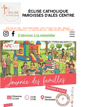
ÉGLISE CATHOLIQUE
PAROISSES D'ALÈS CENTRE
Alès Centre-Ville . Sainte Bernadette . Saint-Christol-lez-Alès . Bagard .
Saint-Hilaire-de-Brethmas . La Jasse de Bernard . Méjannes-lès-Alès . Monteils
S'abonner à la newsletter