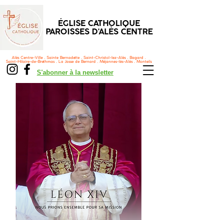
ÉGLISE CATHOLIQUE
PAROISSES D'ALÈS CENTRE
Alès Centre-Ville . Sainte Bernadette . Saint-Christol-lez-Alès . Bagard .
Saint-Hilaire-de-Brethmas . La Jasse de Bernard . Méjannes-lès-Alès . Monteils
S'abonner à la newsletter