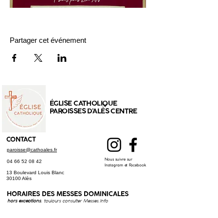
Partager cet événement
ÉGLISE CATHOLIQUE
PAROISSES D'ALÈS CENTRE
CONTACT
paroisse@cathoales.fr
Nous suivre sur
04 66 52 08 42
Instagram et Facebook
13 Boulevard Louis Blanc
30100 Alès
HORAIRES DES
MESSES DOMINICALES
hors exceptions
, toujours consulter
Messes.Info
Messe dimanche :
9h30
: Ste Bernadette, Alès