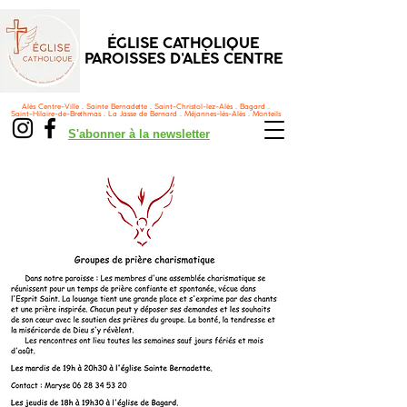
ÉGLISE CATHOLIQUE
PAROISSES D'ALÈS CENTRE
Alès Centre-Ville . Sainte Bernadette . Saint-Christol-lez-Alès . Bagard .
Saint-Hilaire-de-Brethmas . La Jasse de Bernard . Méjannes-lès-Alès . Monteils
S'abonner à la newsletter