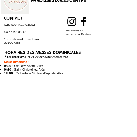
PAROISSES D'ALÈS CENTRE
CONTACT
paroisse@cathoales.fr
Nous suivre sur
04 66 52 08 42
Instagram et Facebook
13 Boulevard Louis Blanc
30100 Alès
HORAIRES DES
MESSES DOMINICALES
hors exceptions
, toujours consulter
Messes.Info
Messe dimanche :
9h30
: Ste Bernadette, Alès
9h30
: Saint-Christol-lez-Alès
11h00
: Cathédrale St Jean-Baptiste, Alès
Messe samedi (anticipée) :
17h30
: St Joseph, Alès
17h30
: Saint-Hilaire-de-Brethmas​
Toutes les messes à jour sur
Messes.Info
LE PROGRAMME DES OFFICES
HORAIRES DES CONFESSIONS
À St Joseph, Alès : chaque
jeudi
à 17h45, et
samedi
à 9h30
À Ste Bernadette, Alès : chaque
vendredi
à
16h
En savoir plus sur les confessions