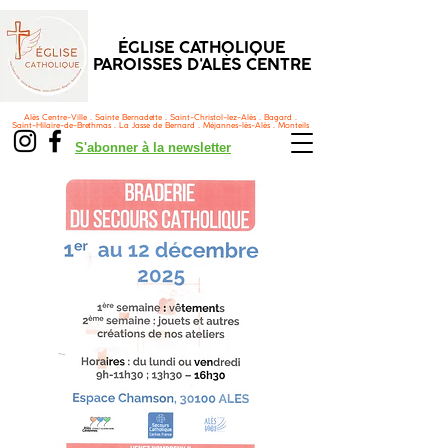
ÉGLISE CATHOLIQUE
PAROISSES D'ALÈS CENTRE
Alès Centre-Ville . Sainte Bernadette . Saint-Christol-lez-Alès . Bagard .
Saint-Hilaire-de-Brethmas . La Jasse de Bernard . Méjannes-lès-Alès . Monteils
S'abonner à la newsletter