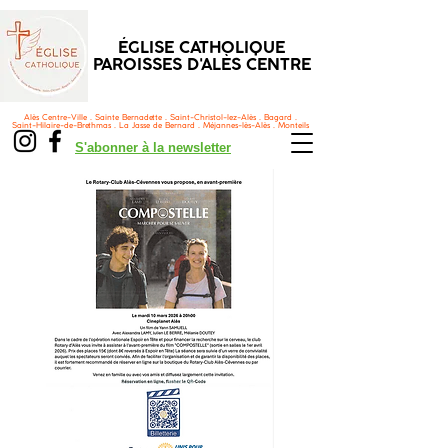
ÉGLISE CATHOLIQUE
PAROISSES D'ALÈS CENTRE
Alès Centre-Ville . Sainte Bernadette . Saint-Christol-lez-Alès . Bagard .
Saint-Hilaire-de-Brethmas . La Jasse de Bernard . Méjannes-lès-Alès . Monteils
S'abonner à la newsletter