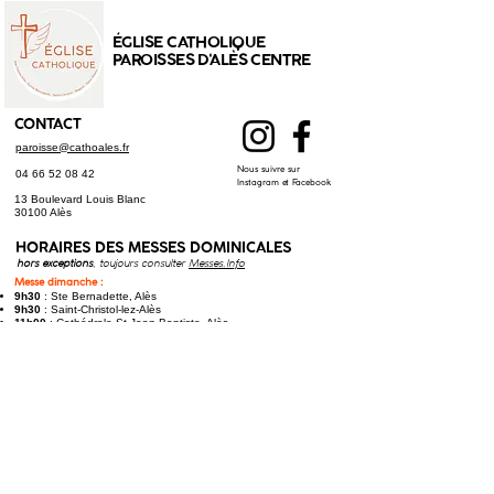
ÉGLISE CATHOLIQUE
PAROISSES D'ALÈS CENTRE
CONTACT
paroisse@cathoales.fr
Nous suivre sur
04 66 52 08 42
Instagram et Facebook
13 Boulevard Louis Blanc
30100 Alès
HORAIRES DES
MESSES DOMINICALES
hors exceptions
, toujours consulter
Messes.Info
Messe dimanche :
9h30
: Ste Bernadette, Alès
9h30
: Saint-Christol-lez-Alès
11h00
: Cathédrale St Jean-Baptiste, Alès
Messe samedi (anticipée) :
17h30
: St Joseph, Alès
17h30
: Saint-Hilaire-de-Brethmas​
Toutes les messes à jour sur
Messes.Info
LE PROGRAMME DES OFFICES
HORAIRES DES CONFESSIONS
À St Joseph, Alès : chaque
jeudi
à 17h45, et
samedi
à 9h30