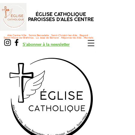
ÉGLISE CATHOLIQUE
PAROISSES D'ALÈS CENTRE
Alès Centre-Ville . Sainte Bernadette . Saint-Christol-lez-Alès . Bagard .
Saint-Hilaire-de-Brethmas . La Jasse de Bernard . Méjannes-lès-Alès . Monteils
S'abonner à la newsletter