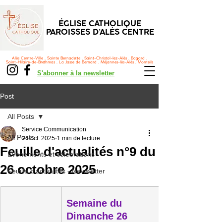
ÉGLISE CATHOLIQUE
PAROISSES D'ALÈS CENTRE
Alès Centre-Ville . Sainte Bernadette . Saint-Christol-lez-Alès . Bagard .
Saint-Hilaire-de-Brethmas . La Jasse de Bernard . Méjannes-lès-Alès . Monteils
S'abonner à la newsletter
Post
All Posts
Service Communication
All Posts
24 oct. 2025
1 min de lecture
Feuille d'actualités n°9 du
Événements et célébrations
26 octobre 2025
Feuille d'actualités - Newsletter
Semaine du
Dimanche 26 