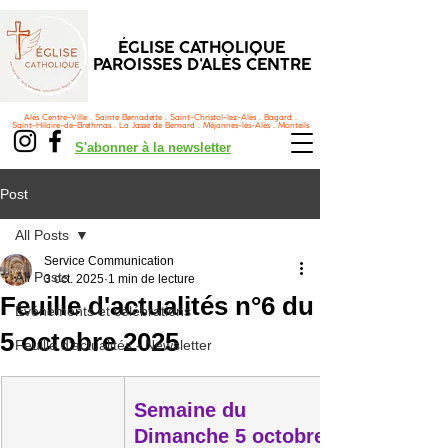
ÉGLISE CATHOLIQUE
PAROISSES D'ALÈS CENTRE
Alès Centre-Ville . Sainte Bernadette . Saint-Christol-lez-Alès . Bagard .
Saint-Hilaire-de-Brethmas . La Jasse de Bernard . Méjannes-lès-Alès . Monteils
S'abonner à la newsletter
Post
All Posts
Service Communication
All Posts
3 oct. 2025
1 min de lecture
Feuille d'actualités n°6 du
Événements et célébrations
5 octobre 2025
Feuille d'actualités - Newsletter
Semaine du
Dimanche 5 octobre 