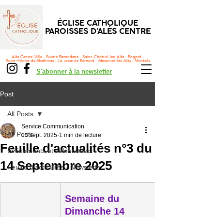
ÉGLISE CATHOLIQUE
PAROISSES D'ALÈS CENTRE
Alès Centre-Ville . Sainte Bernadette . Saint-Christol-lez-Alès . Bagard .
Saint-Hilaire-de-Brethmas . La Jasse de Bernard . Méjannes-lès-Alès . Monteils
S'abonner à la newsletter
Post
All Posts
Service Communication
All Posts
13 sept. 2025
1 min de lecture
Feuille d'actualités n°3 du
Événements et célébrations
14 Septembre 2025
Feuille d'actualités - Newsletter
Semaine du
Dimanche 14 