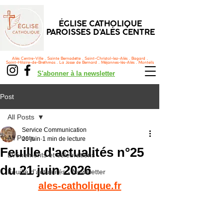
ÉGLISE CATHOLIQUE
PAROISSES D'ALÈS CENTRE
Alès Centre-Ville . Sainte Bernadette . Saint-Christol-lez-Alès . Bagard .
Saint-Hilaire-de-Brethmas . La Jasse de Bernard . Méjannes-lès-Alès . Monteils
S'abonner à la newsletter
Post
All Posts
Service Communication
All Posts
20 juin
1 min de lecture
Feuille d'actualités n°25
Événements et célébrations
du 21 juin 2026
Feuille d'actualités - Newsletter
ales-catholique.fr