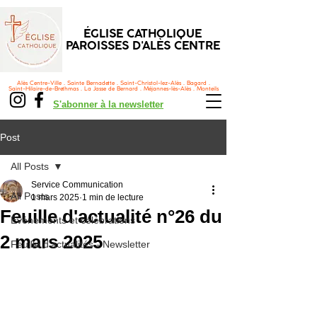
ÉGLISE CATHOLIQUE
PAROISSES D'ALÈS CENTRE
Alès Centre-Ville . Sainte Bernadette . Saint-Christol-lez-Alès . Bagard .
Saint-Hilaire-de-Brethmas . La Jasse de Bernard . Méjannes-lès-Alès . Monteils
S'abonner à la newsletter
Post
All Posts
Service Communication
All Posts
1 mars 2025
1 min de lecture
Feuille d'actualité n°26 du
Événements et célébrations
2 mars 2025
Feuille d'actualités - Newsletter