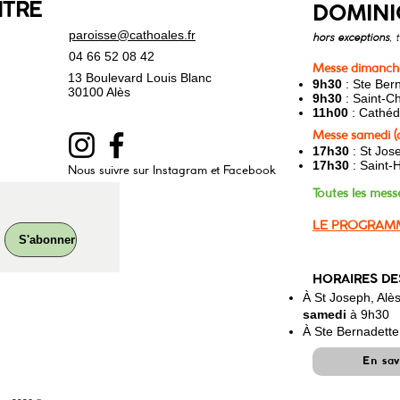
NTRE
DOMINI
paroisse@cathoales.fr
hors exceptions
, 
04 66 52 08 42
Messe dimanche
13 Boulevard Louis Blanc
9h30
: Ste Bern
30100 Alès
9h30
: Saint-Ch
11h00
: Cathédr
Messe samedi (a
17h30
: St Jos
17h30
: Saint-H
Nous suivre sur Instagram et Facebook
Toutes les mess
LE PROGRAMM
S'abonner
HORAIRES DE
À St Joseph, Alè
samedi
à 9h30
À Ste Bernadette
En sav