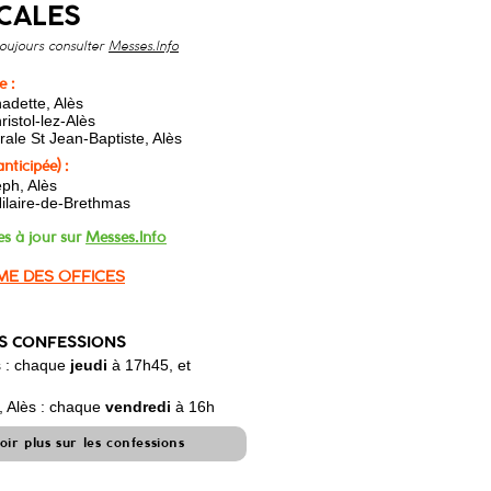
CALES
toujours consulter
Messes.Info
 :
adette, Alès
ristol-lez-Alès
ale St Jean-Baptiste, Alès
nticipée) :
eph, Alès
ilaire-de-Brethmas​
es à jour sur
Messes.Info
E DES OFFICES
S CONFESSIONS
s : chaque
jeudi
à 17h45, et
, Alès : chaque
vendredi
à
16h
oir plus sur les confessions